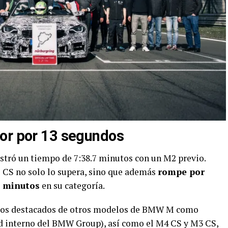
ior por 13 segundos
istró un tiempo de 7:38.7 minutos con un M2 previo.
 CS no solo lo supera, sino que además
rompe por
0 minutos
en su categoría.
empos destacados de otros modelos de BMW M como
rd interno del BMW Group), así como el M4 CS y M3 CS,