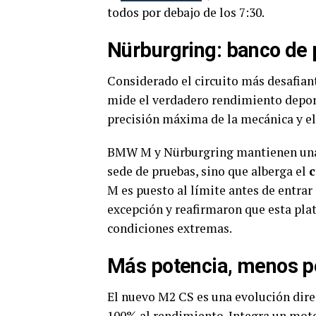
todos por debajo de los 7:30.
Nürburgring: banco d
Considerado el circuito más desafiant
mide el verdadero rendimiento deport
precisión máxima de la mecánica y el
BMW M y Nürburgring mantienen una c
sede de pruebas, sino que alberga el
c
M es puesto al límite antes de entrar
excepción y reafirmaron que esta pla
condiciones extremas.
Más potencia, menos pe
El nuevo M2 CS es una evolución dir
100% al rendimiento. Integra un mot