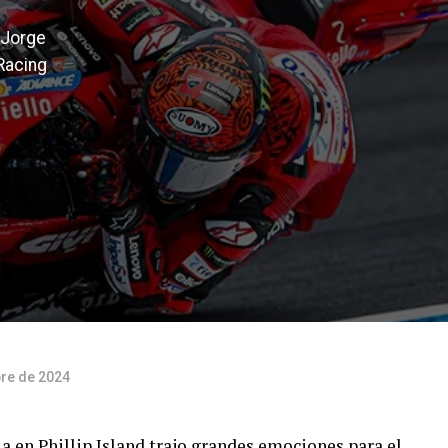
 Jorge
Racing
bre de 2024
a en Phillip Island trajo grandes emociones para el