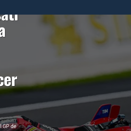
ati
a
cer
el GP de