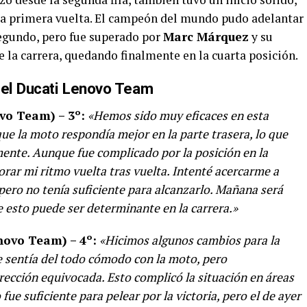
 la primera vuelta. El campeón del mundo pudo adelantar
egundo, pero fue superado por
Marc Márquez
y su
e la carrera, quedando finalmente en la cuarta posición.
del Ducati Lenovo Team
vo Team) – 3º:
«Hemos sido muy eficaces en esta
que la moto respondía mejor en la parte trasera, lo que
ente. Aunque fue complicado por la posición en la
orar mi ritmo vuelta tras vuelta. Intenté acercarme a
pero no tenía suficiente para alcanzarlo. Mañana será
e esto puede ser determinante en la carrera.»
novo Team) – 4º:
«Hicimos algunos cambios para la
me sentía del todo cómodo con la moto, pero
cción equivocada. Esto complicó la situación en áreas
ue suficiente para pelear por la victoria, pero el de ayer