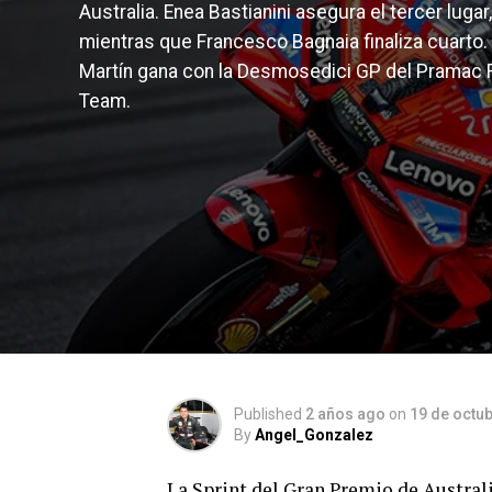
Australia. Enea Bastianini asegura el tercer lugar,
mientras que Francesco Bagnaia finaliza cuarto.
Martín gana con la Desmosedici GP del Pramac 
Team.
Published
2 años ago
on
19 de octu
By
Angel_Gonzalez
La Sprint del Gran Premio de Australi