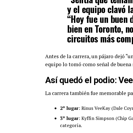
y el equipo clavó l
“Hoy fue un buen 
bien en Toronto, n
circuitos más comp
Antes de la carrera, un pájaro dejó “u
equipo lo tomó como señal de buena s
Así quedó el podio: Ve
La carrera también fue memorable par
2º lugar
: Rinus VeeKay (Dale Coy
3º lugar
: Kyffin Simpson (Chip Ga
categoría.