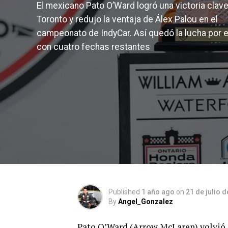
El mexicano Pato O’Ward logró una victoria clav
Toronto y redujo la ventaja de Álex Palou en el
campeonato de IndyCar. Así quedó la lucha por el
con cuatro fechas restantes
Published
1 año ago
on
21 de julio 
By
Angel_Gonzalez
Pato O’Ward (Arrow McLaren) volvió a