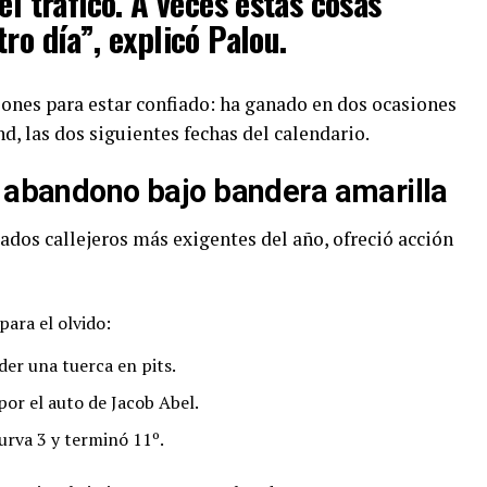
el tráfico. A veces estas cosas
ro día”, explicó Palou.
azones para estar confiado: ha ganado en dos ocasiones
, las dos siguientes fechas del calendario.
y abandono bajo bandera amarilla
zados callejeros más exigentes del año, ofreció acción
ara el olvido:
er una tuerca en pits.
or el auto de Jacob Abel.
urva 3 y terminó 11º.