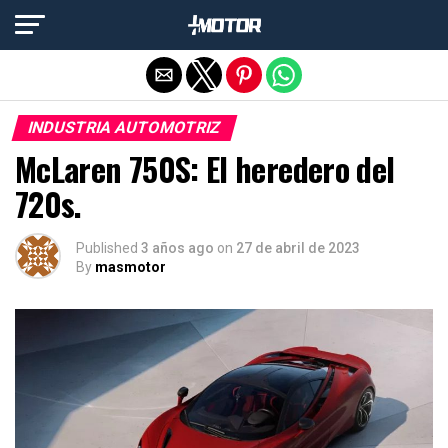
Salir de la versión móvil
INDUSTRIA AUTOMOTRIZ
McLaren 750S: El heredero del
720s.
Published
3 años ago
on
27 de abril de 2023
By
masmotor