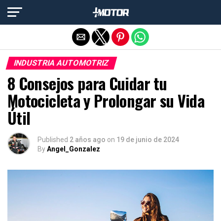
Salir de la versión móvil
INDUSTRIA AUTOMOTRIZ
8 Consejos para Cuidar tu
Motocicleta y Prolongar su Vida
Útil
Published
2 años ago
on
19 de junio de 2024
By
Angel_Gonzalez