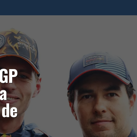
 GP
a
 de