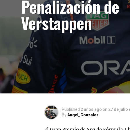
Penalización de
Verstappen
Published
2 años ago
on
27 de julio
By
Angel_Gonzalez
El Gran Premio de Spa de Fórmula 1 ha