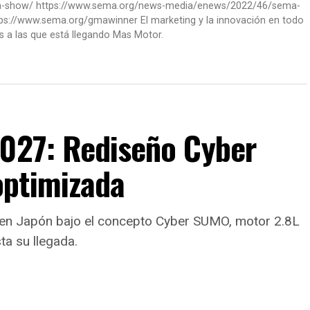
ma-show/ https://www.sema.org/news-media/enews/2022/46/sema-
ps://www.sema.org/gmawinner El marketing y la innovación en todo
s a las que está llegando Mas Motor.
2027: Rediseño Cyber
optimizada
ux en Japón bajo el concepto Cyber SUMO, motor 2.8L
ta su llegada.