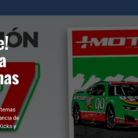
e!
a
mas
n temas
ancia de
Kicks y