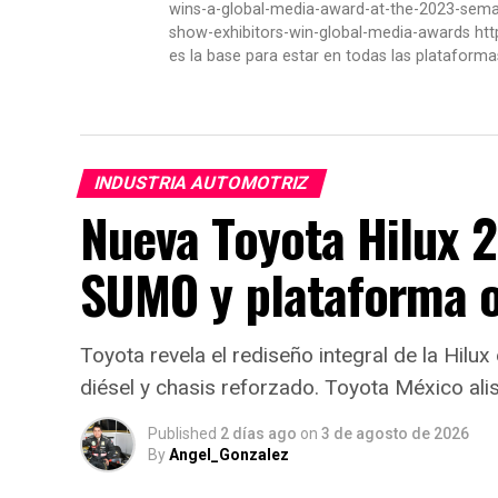
wins-a-global-media-award-at-the-2023-se
show-exhibitors-win-global-media-awards htt
es la base para estar en todas las plataforma
INDUSTRIA AUTOMOTRIZ
Nueva Toyota Hilux 
SUMO y plataforma 
Toyota revela el rediseño integral de la Hil
diésel y chasis reforzado. Toyota México alis
Published
2 días ago
on
3 de agosto de 2026
By
Angel_Gonzalez