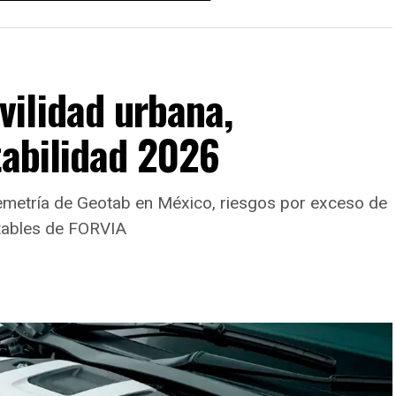
ilidad urbana,
tabilidad 2026
lemetría de Geotab en México, riesgos por exceso de
ntables de FORVIA
mantiene una carrocería de
5,325 mm de largo,
o
, con un piso de carga plano que incorpora
uinas de la defensa trasera para facilitar el acceso a
 de largueros y travesaños (plataforma IMV) recibió