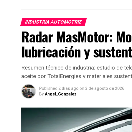
INDUSTRIA AUTOMOTRIZ
Radar MasMotor: Mov
lubricación y susten
Resumen técnico de industria: estudio de te
aceite por TotalEnergies y materiales suste
Published
2 días ago
on
3 de agosto de 2026
By
Angel_Gonzalez
En el apartado estructural, la camioneta 
1,885 mm de ancho y 1,865 mm de alt
escalones laterales (
deck steps
) en las esq
la batea. A nivel de chasis, la plataforma