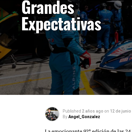
Grandes
Expectativas
Published
2 años ago
on
12 de junio
By
Angel_Gonzalez
La emocionante 92ª edición de las 24