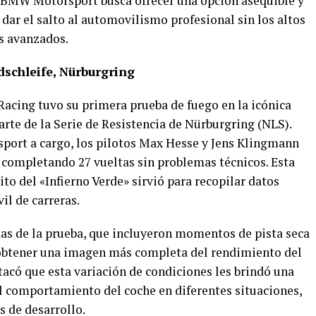
, BMW Motorsport busca ofrecer una opción asequible y
dar el salto al automovilismo profesional sin los altos
s avanzados.
dschleife, Nürburgring
acing tuvo su primera prueba de fuego en la icónica
rte de la Serie de Resistencia de Nürburgring (NLS).
port a cargo, los pilotos Max Hesse y Jens Klingmann
, completando 27 vueltas sin problemas técnicos. Esta
ito del «Infierno Verde» sirvió para recopilar datos
il de carreras.
as de la prueba, que incluyeron momentos de pista seca
 obtener una imagen más completa del rendimiento del
có que esta variación de condiciones les brindó una
l comportamiento del coche en diferentes situaciones,
s de desarrollo.