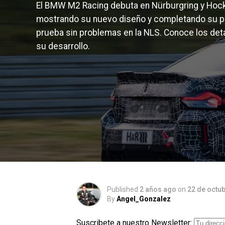
El BMW M2 Racing debuta en Nürburgring y Hoc
mostrando su nuevo diseño y completando su p
prueba sin problemas en la NLS. Conoce los det
su desarrollo.
Published
2 años ago
on
22 de octu
By
Angel_Gonzalez
Suscribete a nuestro Newsletter: