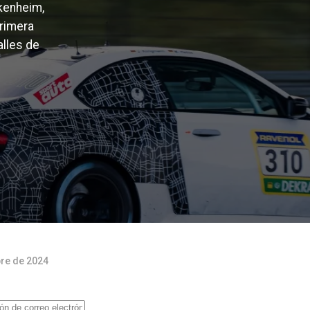
kenheim,
rimera
alles de
bre de 2024