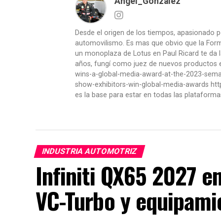
Angel_Gonzalez
Desde el origen de los tiempos, apasionado p
automovilismo. Es mas que obvio que la Formu
un monoplaza de Lotus en Paul Ricard te da l
años, fungí como juez de nuevos productos en
wins-a-global-media-award-at-the-2023-se
show-exhibitors-win-global-media-awards htt
es la base para estar en todas las plataforma
INDUSTRIA AUTOMOTRIZ
Infiniti QX65 2027 e
VC-Turbo y equipami