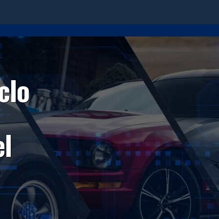
clo
el