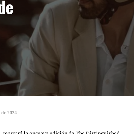
de
 de 2024
, marcará la onceava edición de The Distinguished