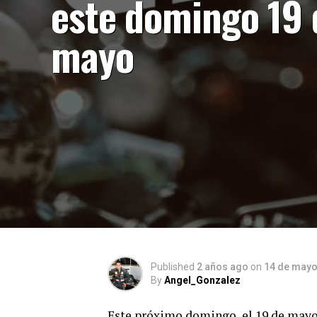
este domingo 19 
mayo
Published
2 años ago
on
14 de mayo
By
Angel_Gonzalez
Este próximo domingo, el 19 de mayo