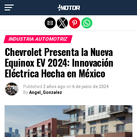
Salir de la versión móvil
INDUSTRIA AUTOMOTRIZ
Chevrolet Presenta la Nueva
Equinox EV 2024: Innovación
Eléctrica Hecha en México
Published
2 años ago
on
6 de junio de 2024
By
Angel_Gonzalez