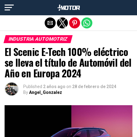
Salir de la versión móvil
INDUSTRIA AUTOMOTRIZ
El Scenic E-Tech 100% eléctrico
se lleva el título de Automóvil del
Año en Europa 2024
Published
2 años ago
on
28 de febrero de 2024
By
Angel_Gonzalez