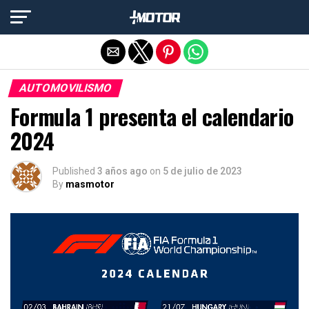
Salir de la versión móvil
AUTOMOVILISMO
Formula 1 presenta el calendario
2024
Published
3 años ago
on
5 de julio de 2023
By
masmotor