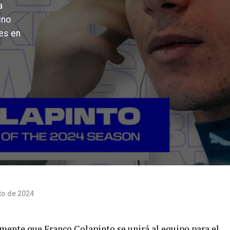
a
ino
les en
to de 2024
mente que Franco Colapinto se unirá al equipo para el