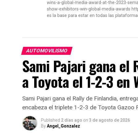
wins-a-global-media-award-at-the-2023-se
show-exhibitors-win-global-media-awards htt
es la base para estar en todas las plataforma
AUTOMOVILISMO
Sami Pajari gana el R
a Toyota el 1-2-3 en
Sami Pajari gana el Rally de Finlandia, entreg
encabeza el triplete 1-2-3 de Toyota Gazoo 
Published
2 días ago
on
3 de agosto de 2026
By
Angel_Gonzalez