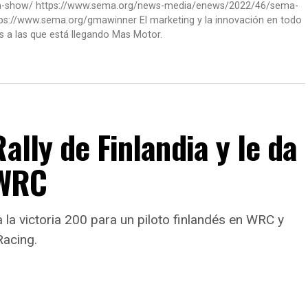
ma-show/ https://www.sema.org/news-media/enews/2022/46/sema-
ps://www.sema.org/gmawinner El marketing y la innovación en todo
s a las que está llegando Mas Motor.
ally de Finlandia y le da
 WRC
a la victoria 200 para un piloto finlandés en WRC y
Racing.