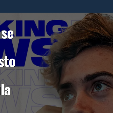
 se
sto
la