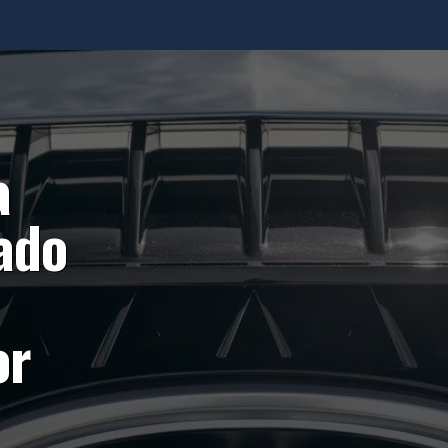
a
ado
or