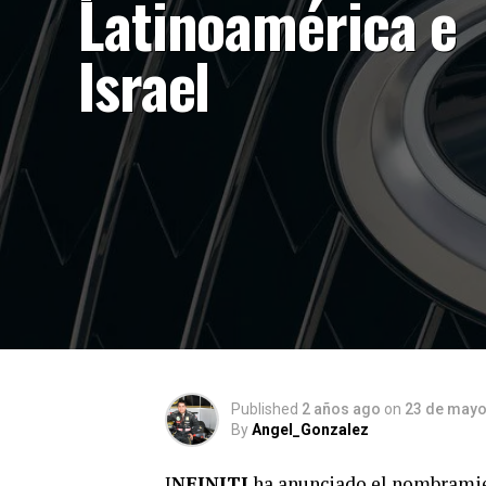
Latinoamérica e
Israel
Published
2 años ago
on
23 de mayo
By
Angel_Gonzalez
I
NFINITI
ha anunciado el nombrami