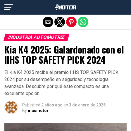
Salir de la versión móvil
INDUSTRIA AUTOMOTRIZ
Kia K4 2025: Galardonado con el
IIHS TOP SAFETY PICK 2024
El Kia K4 2025 recibe el premio IIHS TOP SAFETY PICK
2024 por su desempeño en seguridad y tecnología
avanzada. Descubre por qué este compacto es una
excelente opción
Published
2 años ago
on
3 de enero de 2025
By
masmotor