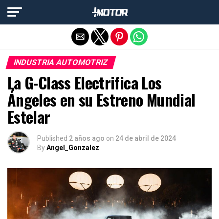
Salir de la versión móvil
INDUSTRIA AUTOMOTRIZ
La G-Class Electrifica Los
Ángeles en su Estreno Mundial
Estelar
Published
2 años ago
on
24 de abril de 2024
By
Angel_Gonzalez