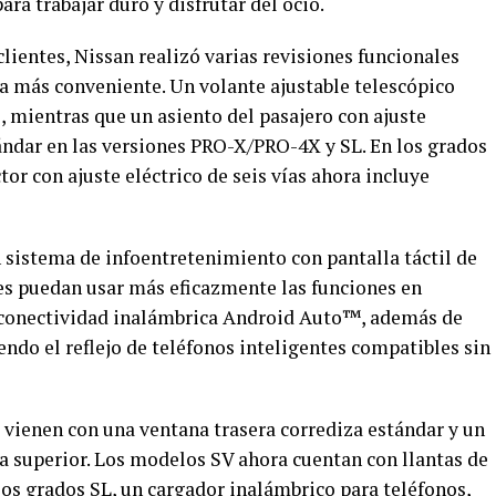
ara trabajar duro y disfrutar del ocio.
lientes, Nissan realizó varias revisiones funcionales
ea más conveniente. Un volante ajustable telescópico
, mientras que un asiento del pasajero con ajuste
tándar en las versiones PRO-X/PRO-4X y SL. En los grados
tor con ajuste eléctrico de seis vías ahora incluye
 sistema de infoentretenimiento con pantalla táctil de
es puedan usar más eficazmente las funciones en
a conectividad inalámbrica Android Auto™, además de
ndo el reflejo de teléfonos inteligentes compatibles sin
 vienen con una ventana trasera corrediza estándar y un
la superior. Los modelos SV ahora cuentan con llantas de
los grados SL, un cargador inalámbrico para teléfonos,