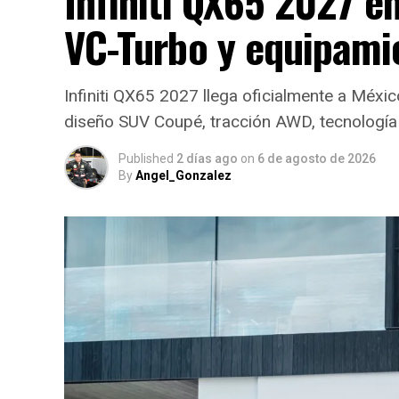
Infiniti QX65 2027 e
VC-Turbo y equipami
Infiniti QX65 2027 llega oficialmente a Méx
diseño SUV Coupé, tracción AWD, tecnología
Published
2 días ago
on
6 de agosto de 2026
By
Angel_Gonzalez