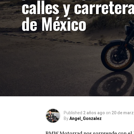
calles y carreter
de México
Published
2 años ago
on
20 de marz
By
Angel_Gonzalez
BMW Motorrad nos sorprende con el 