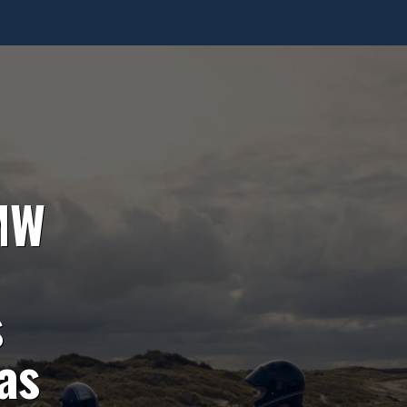
MW
s
as