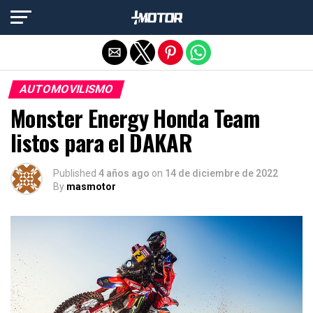
Salir de la versión móvil
AUTOMOVILISMO
Monster Energy Honda Team
listos para el DAKAR
Published
4 años ago
on
14 de diciembre de 2022
By
masmotor