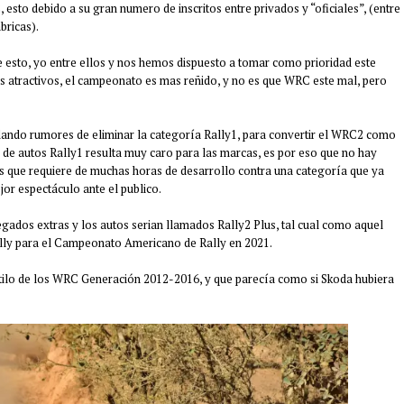
sto debido a su gran numero de inscritos entre privados y “oficiales”, (entre
bricas).
 esto, yo entre ellos y nos hemos dispuesto a tomar como prioridad este
 atractivos, el campeonato es mas reñido, y no es que WRC este mal, pero
ulando rumores de eliminar la categoría Rally1, para convertir el WRC2 como
n de autos Rally1 resulta muy caro para las marcas, es por eso que no hay
s que requiere de muchas horas de desarrollo contra una categoría que ya
or espectáculo ante el publico.
ados extras y los autos serian llamados Rally2 Plus, tal cual como aquel
ally para el Campeonato Americano de Rally en 2021.
estilo de los WRC Generación 2012-2016, y que parecía como si Skoda hubiera