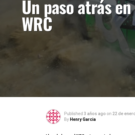
Un paso atrás en
WRC
Published
3 años ago
on
22 de ener
By
Henry Garcia