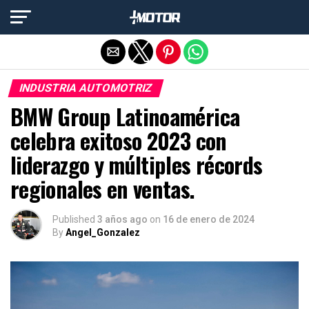
Salir de la versión móvil
INDUSTRIA AUTOMOTRIZ
BMW Group Latinoamérica
celebra exitoso 2023 con
liderazgo y múltiples récords
regionales en ventas.
Published
3 años ago
on
16 de enero de 2024
By
Angel_Gonzalez