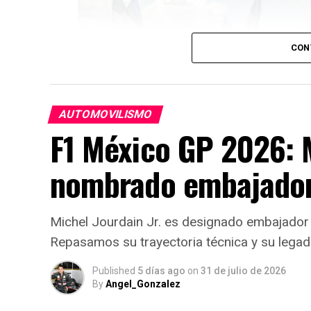
CON
AUTOMOVILISMO
F1 México GP 2026: M
nombrado embajador 
Michel Jourdain Jr. es designado embajador 
Repasamos su trayectoria técnica y su legad
Published
5 días ago
on
31 de julio de 2026
By
Angel_Gonzalez
Pajari, de tan solo 24 años, se convirtió e