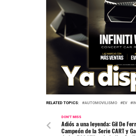
RELATED TOPICS:
AUTOMOVILISMO
EV
I
DON'T MISS
Adiós a una leyenda: Gil De Fer
Campeón de la Serie CART y G