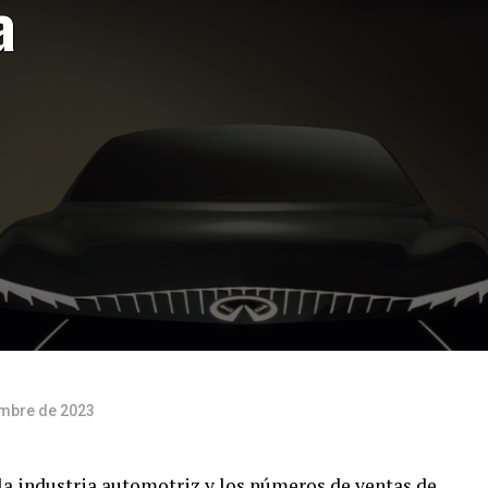
a
embre de 2023
a industria automotriz y los números de ventas de