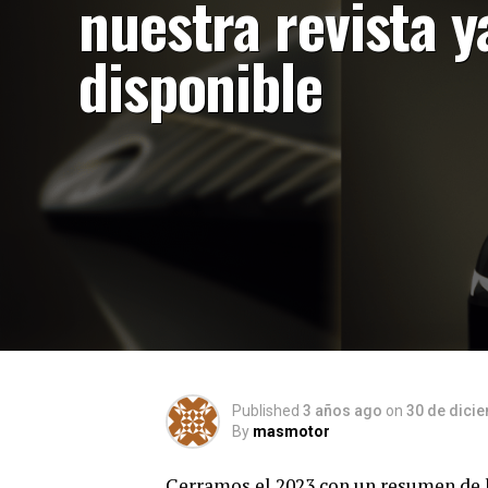
nuestra revista y
disponible
Published
3 años ago
on
30 de dici
By
masmotor
Cerramos el 2023 con un resumen de l