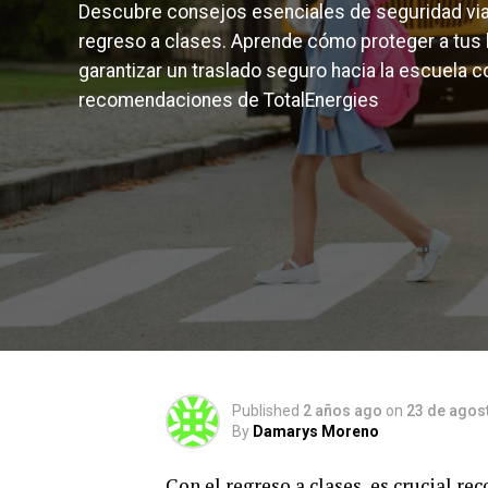
Descubre consejos esenciales de seguridad vial
regreso a clases. Aprende cómo proteger a tus h
garantizar un traslado seguro hacia la escuela c
recomendaciones de TotalEnergies
Published
2 años ago
on
23 de agos
By
Damarys Moreno
Con el regreso a clases, es crucial re