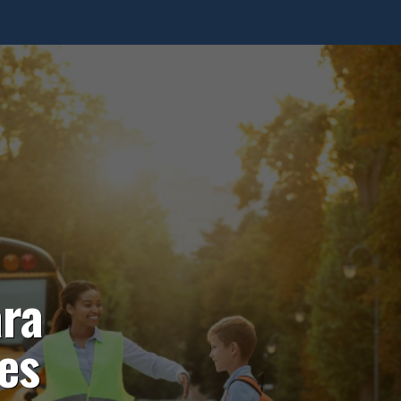
ara
es